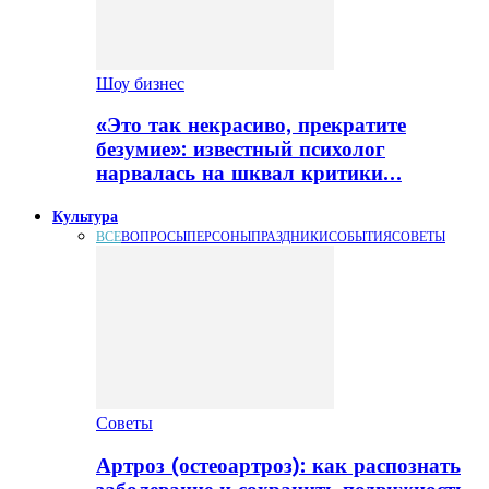
Шоу бизнес
«Это так некрасиво, прекратите
безумие»: известный психолог
нарвалась на шквал критики…
Культура
ВСЕ
ВОПРОСЫ
ПЕРСОНЫ
ПРАЗДНИКИ
СОБЫТИЯ
СОВЕТЫ
Советы
Артроз (остеоартроз): как распознать