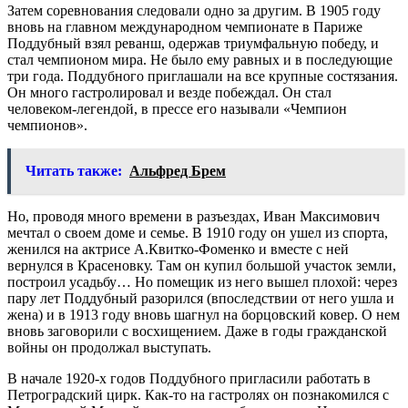
Затем соревнования следовали одно за другим. В 1905 году
вновь на главном международном чемпионате в Париже
Поддубный взял реванш, одержав триумфальную победу, и
стал чемпионом мира. Не было ему равных и в последующие
три года. Поддубного приглашали на все крупные состязания.
Он много гастролировал и везде побеждал. Он стал
человеком-легендой, в прессе его называли «Чемпион
чемпионов».
Читать также:
Альфред Брем
Но, проводя много времени в разъездах, Иван Максимович
мечтал о своем доме и семье. В 1910 году он ушел из спорта,
женился на актрисе А.Квитко-Фоменко и вместе с ней
вернулся в Красеновку. Там он купил большой участок земли,
построил усадьбу… Но помещик из него вышел плохой: через
пару лет Поддубный разорился (впоследствии от него ушла и
жена) и в 1913 году вновь шагнул на борцовский ковер. О нем
вновь заговорили с восхищением. Даже в годы гражданской
войны он продолжал выступать.
В начале 1920-х годов Поддубного пригласили работать в
Петроградский цирк. Как-то на гастролях он познакомился с