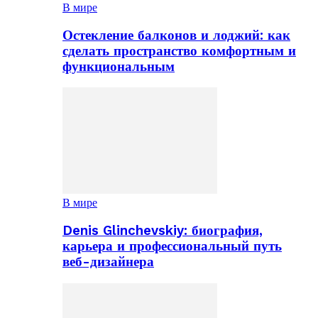
В мире
Остекление балконов и лоджий: как
сделать пространство комфортным и
функциональным
В мире
Denis Glinchevskiy: биография,
карьера и профессиональный путь
веб-дизайнера