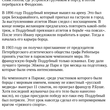
перебрался в Феодосию.
В 1896 году Поддубный впервые вышел на арену. Это был
цирк Бескаравайного, который приехал на гастроли в город.
За выступлениями атлетов Иван следил с восхищением. В
конце номера желающим предлагалось повторить какой-либо
трюк, и Поддубный превзошел атлетов в борьбе «на поясах».
После этого Ивану предложили поработать в цирке. Тогда и
началась его карьера борца.
В 1903 году он получил приглашение от председателя
Петербургского атлетического общества графа Рибопьера
принять участие в парижском чемпионате мира. Но
французскую борьбу Поддубный только осваивал. Ему дали
лучшего тренера Эйжена де Пари и три месяца на подготовку,
которые были очень интенсивными.
На чемпионате в Париже, среди участников которого были
борцы с мировым именем, никому не известный «русский
медведь» выиграл 11 схваток, но проиграл французу Р.Буше.
Хотя последний жульничал (на его тело было нанесено
масло), но судьи присудили победу все-таки ему. Поддубный
был потрясен. Этот урок навсегда сделал его непримиримым
врагом «грязного спорта».