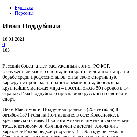
Культура
Персоны
Иван Поддубный
18.01.2021
0
183
Русский борец, атлет, заслуженный артист РСФСР,
заслуженный мастер спорта, пятикратный чемпион мира по
борьбе среди профессионалов, он за свою спортивную
карьеру не проиграл ни одного чемпионата, боролся на
крупнейших манежах мира – посетил около 50 городов в 14
странах. Имя Поддубного прославило русский и советский
спорт.
Иван Максимович Поддубный родился (26 сентября) 8
октября 1871 года на Полтавщине, в селе Красеновке, в
крестьянской семье. Простота жизни и тяжелый физический
труд, к которому он был приучен с детства, заложили в
характере Ивана редкое упорство. В 1893 году он уехал в
Севастополь, где устроился грузчиком в порту, а потом