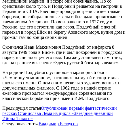
Машошиной Марией, и вскоре они обвенчались. Но со
средствами было туго, и Поддубный решается на гастроли в
Германии и США. Блестяще проводя встречи с известными
борцами, он собирал полные залы и был даже провозглашен
«чемпионом Америки». По возвращению в 1927 году в
Россию, где его встретили как героя, Поддубный с женой
переехал в город Ейск на берегу Азовского моря, купил дом и
прожил там до конца своих дней.
Скончался Иван Максимович Поддубный от инфаркта 8
августа 1949 года в Ейске, где и был похоронен в городском
парке, ныне носящем его имя. Там же установлен памятник,
где на граните высечено: «Здесь русский богатырь лежит».
На родине Поддубного установлен мраморный бюст
«Чемпиону чемпионов», расположены музей и спортивная
школа его имени. О нем снято несколько художественных и
документальных фильмов. С 1962 года в нашей стране
ежегодно проводятся международные соревнования по
классической борьбе на приз имени И.М. Поддубного.
Предыдущая статья
Опубликован первый фантастический
рассказ Станислава Лема из цикла «Звёздные дневники
Ийона Тихого»
Следующая статья
Владимир Белоусов