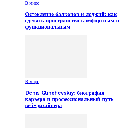
В мире
Остекление балконов и лоджий: как
сделать пространство комфортным и
функциональным
В мире
Denis Glinchevskiy: биография,
карьера и профессиональный путь
веб-дизайнера