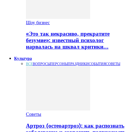
Шоу бизнес
«Это так некрасиво, прекратите
безумие»: известный психолог
нарвалась на шквал критики…
Культура
ВСЕ
ВОПРОСЫ
ПЕРСОНЫ
ПРАЗДНИКИ
СОБЫТИЯ
СОВЕТЫ
Советы
Артроз (остеоартроз): как распознать