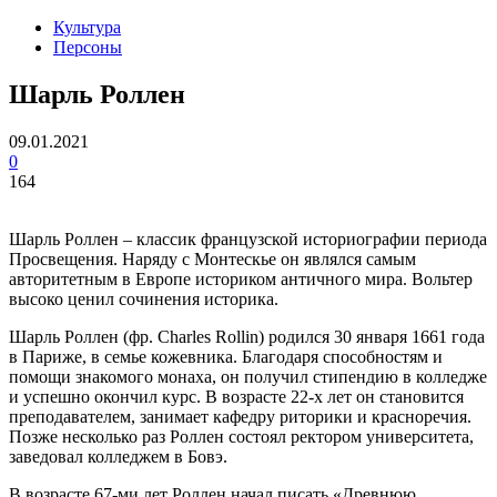
Культура
Персоны
Шарль Роллен
09.01.2021
0
164
Шарль Роллен – классик французской историографии периода
Просвещения. Наряду с Монтескье он являлся самым
авторитетным в Европе историком античного мира. Вольтер
высоко ценил сочинения историка.
Шарль Роллен (фр. Charles Rollin) родился 30 января 1661 года
в Париже, в семье кожевника. Благодаря способностям и
помощи знакомого монаха, он получил стипендию в колледже
и успешно окончил курс. В возрасте 22-х лет он становится
преподавателем, занимает кафедру риторики и красноречия.
Позже несколько раз Роллен состоял ректором университета,
заведовал колледжем в Бовэ.
В возрасте 67-ми лет Роллен начал писать «Древнюю