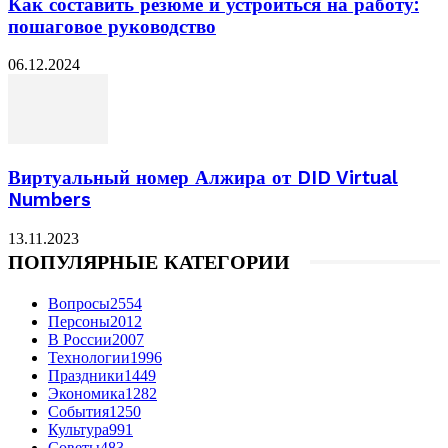
Как составить резюме и устроиться на работу:
пошаговое руководство
06.12.2024
Виртуальный номер Алжира от DID Virtual
Numbers
13.11.2023
ПОПУЛЯРНЫЕ КАТЕГОРИИ
Вопросы
2554
Персоны
2012
В России
2007
Технологии
1996
Праздники
1449
Экономика
1282
События
1250
Культура
991
Советы
483