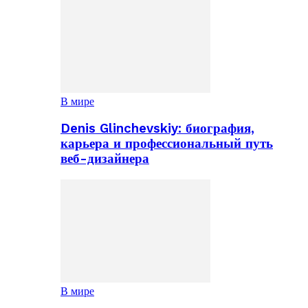
В мире
Denis Glinchevskiy: биография,
карьера и профессиональный путь
веб-дизайнера
В мире