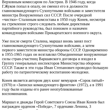
Верховным комиссаром по Австрии. В 1946 году, когда
Г.Жуков попал в опалу, он сменил его в должности
главнокомандующего Сухопутными войсками и заместителя
министра Вооруженных сил СССР. После очередной
«чистки» Сталиным комсостава в 1950 году Конев, несмотря
на стремление строго следовать любым директивам
партийного руководства, был понижен и назначен
командующим войсками Прикарпатского военного округа.
Уже после смерти Сталина, маршал вновь занял пост
главнокомандующего Сухопутными войсками, а затем
первого заместителя министра обороны СССР. Одновременно
в 1955-1965 годах он возглавлял Объединенные вооруженные
силы стран-участниц Варшавского договора и входил в
Группу генеральных инспекторов Министерства обороны
СССР. Также в эти годы Иван Степанович проводил большую
работу по патриотическому воспитанию молодежи.
Конев является автором двух книг мемуаров «Сорок пятый»
(1970) и «Записки командующего фронтом» (1972), а в 1991
году были изданы его ранее неопубликованные
воспоминания.
Маршал и дважды Герой Советского Союза Иван Конев был
награжден орденом «Победа», 7 орденами Ленина, 3