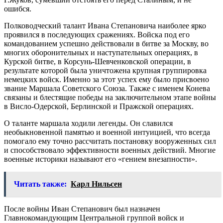
ошибся.
Полководческий талант Ивана Степановича наиболее ярко
проявился в последующих сражениях. Войска под его
командованием успешно действовали в битве за Москву, во
многих оборонительных и наступательных операциях, в
Курской битве, в Корсунь-Шевченковской операции, в
результате которой была уничтожена крупная группировка
немецких войск. Именно за этот успех ему было присвоено
звание Маршала Советского Союза. Также с именем Конева
связаны и блестящие победы на заключительном этапе войны
в Висло-Одерской, Берлинской и Пражской операциях.
О таланте маршала ходили легенды. Он славился
необыкновенной памятью и военной интуицией, что всегда
помогало ему точно рассчитать постановку вооруженных сил
и способствовало эффективности военных действий. Многие
военные историки называют его «гением внезапности».
Читать также:
Карл Нильсен
После войны Иван Степанович был назначен
Главнокомандующим Центральной группой войск и