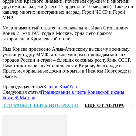
орденами Красного Знамени, почетным оружием и многими
другими наградами (всего 17 орденов и 10 медалей). Также он
кавалер многих иностранных наград, Герой ЧССР и Герой
МНР.
Умер знаменитый стратег и военачальник Иван Степанович
Конев 21 мая 1973 года в Москве. Урна с его прахом
захоронена в Кремлевской стене.
Имя Конева присвоено Алма-Атинскому высшему военному
училищу, судну ММФ, а также улицам и площадям многих
городов России и стран – бывших союзных республик СССР.
Памятники маршалу установлены в Кирове, Белгороде и
Праге, мемориальные доски открыты в Нижнем Новгороде и
Омске.
Предыдущая статья
Карлос Клайбер
Следующая статья
Празднование в честь Коневской иконы
Божией Матери
ЭТО МОЖЕТ БЫТЬ ИНТЕРЕСНО
ЕЩЕ ОТ АВТОРА