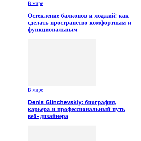
В мире
Остекление балконов и лоджий: как
сделать пространство комфортным и
функциональным
В мире
Denis Glinchevskiy: биография,
карьера и профессиональный путь
веб-дизайнера