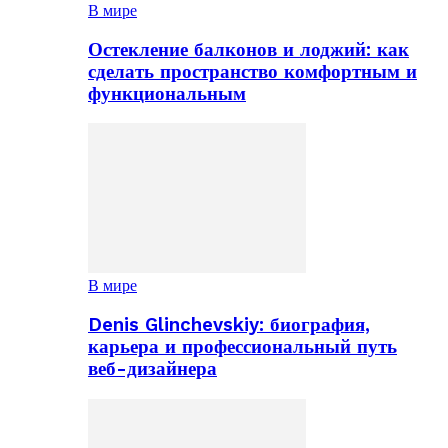
В мире
Остекление балконов и лоджий: как
сделать пространство комфортным и
функциональным
В мире
Denis Glinchevskiy: биография,
карьера и профессиональный путь
веб-дизайнера