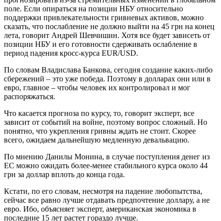
поле. Если опираться на позиции НБУ относительно
поддержки привлекательности гривневых активов, можно
сказать, что послабление не должно выйти на 45 грн на конец
лета, говорит Андрей Шевчишин. Хотя все будет зависеть от
позиции НБУ и его готовности сдерживать ослабление в
период падения кросс-курса EUR/USD.
По словам Владислава Банкова, сегодня создание каких-либо
сбережений – это уже победа. Поэтому в долларах они или в
евро, главное – чтобы человек их контролировал и мог
распоряжаться.
Что касается прогноза по курсу, то, говорит эксперт, все
зависит от событий на войне, поэтому вопрос сложный. Но
понятно, что укрепления гривны ждать не стоит. Скорее
всего, ожидаем дальнейшую медленную девальвацию.
По мнению Данилы Монина, в случае поступления денег из
ЕС можно ожидать более-менее стабильного курса около 44
грн за доллар вплоть до конца года.
Кстати, по его словам, несмотря на падение любопытства,
сейчас все равно лучше отдавать предпочтение доллару, а не
евро. Ибо, объясняет эксперт, американская экономика в
последние 15 лет растет гораздо лучше.