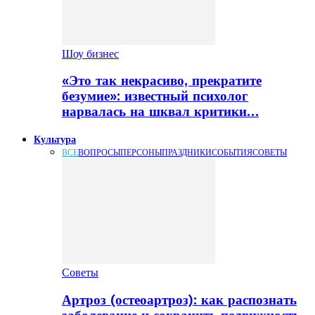
Шоу бизнес
«Это так некрасиво, прекратите
безумие»: известный психолог
нарвалась на шквал критики…
Культура
ВСЕ
ВОПРОСЫ
ПЕРСОНЫ
ПРАЗДНИКИ
СОБЫТИЯ
СОВЕТЫ
Советы
Артроз (остеоартроз): как распознать