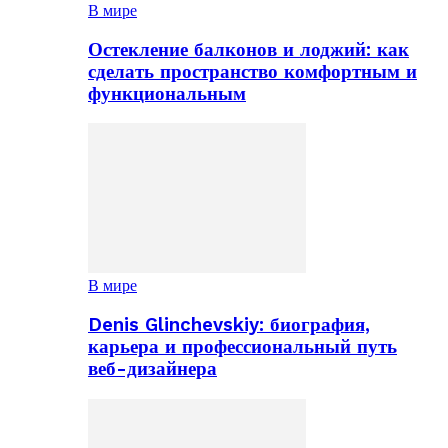
В мире
Остекление балконов и лоджий: как
сделать пространство комфортным и
функциональным
В мире
Denis Glinchevskiy: биография,
карьера и профессиональный путь
веб-дизайнера