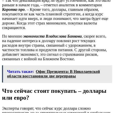
– Так что девальвация вряд ли будет устойчивой, как это было
раньше в начале года, – отметил аналитик в комментарии
Коротко про
. – Кроме того, доллары, главным образом,
покупаются не как часть плановой стратегии, а когда курс
начинает идти вверх, и люди понимают, что завтра будет еще
дороже. Когда этот страх минимален, покупки валюты
сокращаются.
По мнению
экономиста Владислава Банкова
, скорее всего,
на падение интереса к доллару повлиял рост текущих
расходов внутри страны, связанный с удорожанием, в
частности топлива и продуктов питания. С другой стороны,
добавляет экономист, это сигнал о страховании рисков,
связанных с войной на Ближнем Востоке.
Читать также:
Офис Президента: В Николаевской
области восстановили две переправы
Что сейчас стоит покупать – доллары
или евро?
Эксперты говорят, что сейчас курс доллара сложно
прогнозировать из-за стремительных изменений в глобальном