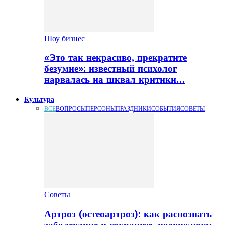
Шоу бизнес
«Это так некрасиво, прекратите
безумие»: известный психолог
нарвалась на шквал критики…
Культура
ВСЕ
ВОПРОСЫ
ПЕРСОНЫ
ПРАЗДНИКИ
СОБЫТИЯ
СОВЕТЫ
Советы
Артроз (остеоартроз): как распознать