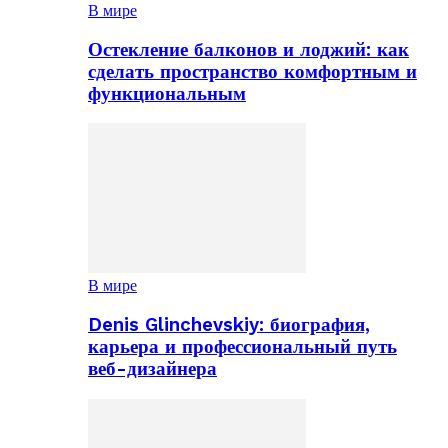
В мире
Остекление балконов и лоджий: как
сделать пространство комфортным и
функциональным
В мире
Denis Glinchevskiy: биография,
карьера и профессиональный путь
веб-дизайнера