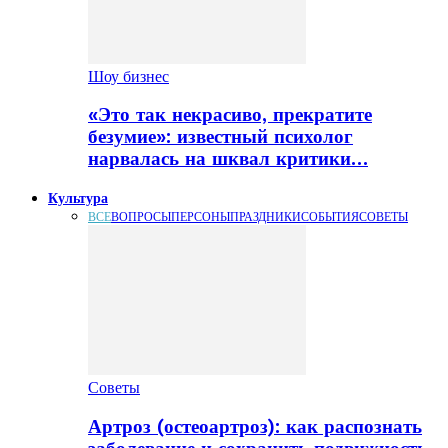
Шоу бизнес
«Это так некрасиво, прекратите
безумие»: известный психолог
нарвалась на шквал критики…
Культура
ВСЕ
ВОПРОСЫ
ПЕРСОНЫ
ПРАЗДНИКИ
СОБЫТИЯ
СОВЕТЫ
Советы
Артроз (остеоартроз): как распознать