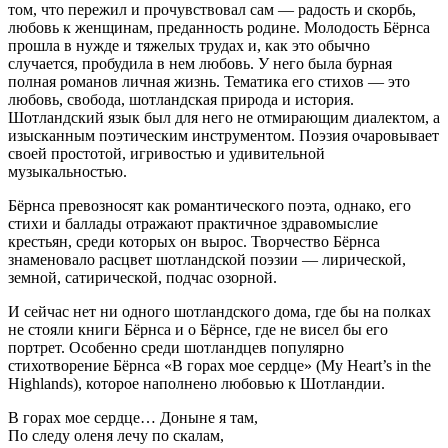
том, что пережил и прочувствовал сам — радость и скорбь,
любовь к женщинам, преданность родине. Молодость Бёрнса
прошла в нужде и тяжелых трудах и, как это обычно
случается, пробудила в нем любовь. У него была бурная
полная романов личная жизнь. Тематика его стихов — это
любовь, свобода, шотландская природа и история.
Шотландский язык был для него не отмирающим диалектом, а
изысканным поэтическим инструментом. Поэзия очаровывает
своей простотой, игривостью и удивительной
музыкальностью.
Бёрнса превозносят как романтического поэта, однако, его
стихи и баллады отражают практичное здравомыслие
крестьян, среди которых он вырос. Творчество Бёрнса
знаменовало расцвет шотландской поэзии — лирической,
земной, сатирической, подчас озорной.
И сейчас нет ни одного шотландского дома, где бы на полках
не стояли книги Бёрнса и о Бёрнсе, где не висел бы его
портрет. Особенно среди шотландцев популярно
стихотворение Бёрнса «В горах мое сердце» (My Heart’s in the
Highlands), которое наполнено любовью к Шотландии.
В горах мое сердце… Доныне я там,
По следу оленя лечу по скалам,