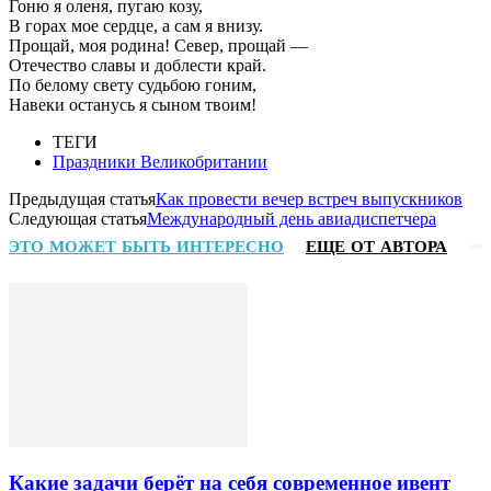
Гоню я оленя, пугаю козу,
В горах мое сердце, а сам я внизу.
Прощай, моя родина! Север, прощай —
Отечество славы и доблести край.
По белому свету судьбою гоним,
Навеки останусь я сыном твоим!
ТЕГИ
Праздники Великобритании
Предыдущая статья
Как провести вечер встреч выпускников
Следующая статья
Международный день авиадиспетчера
ЭТО МОЖЕТ БЫТЬ ИНТЕРЕСНО
ЕЩЕ ОТ АВТОРА
Какие задачи берёт на себя современное ивент