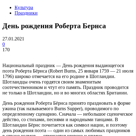
Культура
Праздники
День рождения Роберта Бернса
27.01.2021
0
170
Национальный праздник — День рождения выдающегося
поэта Роберта Бёрнса (Robert Burns, 25 января 1759 — 21 июля
1796) широко отмечается на его родине в Шотландии.
Шотландцы очень гордятся своим знаменитым
соотечественником и чтут его память. Праздник проводится
не только в Шотландии, но и во многих областях Британии.
День рождения Роберта Бёрнса принято праздновать в форме
ужина (так называемого Burns Supper), проводимого по
определенному сценарию. Сначала — небольшое сценическое
действо, со стихами, песнями и народными танцами. В
Шотландии Бёрнс почитается как символ нации, и поэтому
день рождения поэта — один из самых любимых праздников
в стране холмов — отмечается широко и шумно.