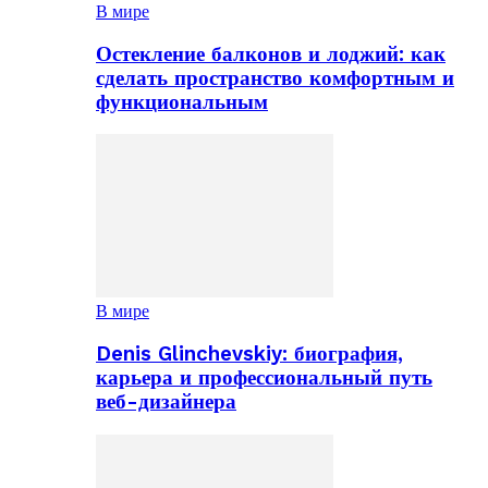
В мире
Остекление балконов и лоджий: как
сделать пространство комфортным и
функциональным
В мире
Denis Glinchevskiy: биография,
карьера и профессиональный путь
веб-дизайнера