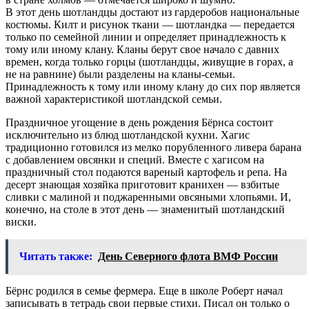
В этот день шотландцы достают из гардеробов национальные
костюмы. Килт и рисунок ткани — шотландка — передается
только по семейной линии и определяет принадлежность к
тому или иному клану. Кланы берут свое начало с давних
времен, когда только горцы (шотландцы, живущие в горах, а
не на равнине) были разделены на кланы-семьи.
Принадлежность к тому или иному клану до сих пор является
важной характеристикой шотландской семьи.
Праздничное угощение в день рождения Бёрнса состоит
исключительно из блюд шотландской кухни. Хагис
традиционно готовился из мелко порубленного ливера барана
с добавлением овсянки и специй. Вместе с хагисом на
праздничный стол подаются вареный картофель и репа. На
десерт знающая хозяйка приготовит кранихен — взбитые
сливки с малиной и поджаренными овсяными хлопьями. И,
конечно, на столе в этот день — знаменитый шотландский
виски.
Читать также:
День Северного флота ВМФ России
Бёрнс родился в семье фермера. Еще в школе Роберт начал
записывать в тетрадь свои первые стихи. Писал он только о