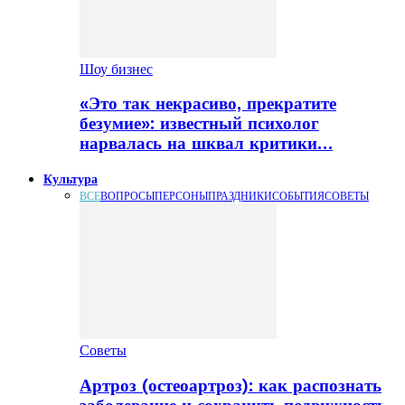
Шоу бизнес
«Это так некрасиво, прекратите
безумие»: известный психолог
нарвалась на шквал критики…
Культура
ВСЕ
ВОПРОСЫ
ПЕРСОНЫ
ПРАЗДНИКИ
СОБЫТИЯ
СОВЕТЫ
Советы
Артроз (остеоартроз): как распознать