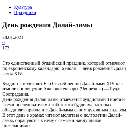
Культура
Праздники
День рождения Далай-ламы
28.01.2021
0
173
Это единственный буддийский праздник, который отмечают
по европейскому календарю. 6 июля — день рождения Далай-
ламы XIV.
Буддисты почитают Его Святейшество Далай-ламу XIV как
земное воплощение Авалокитешвары (Ченрезига) — Будды
Сострадания.
День рождения Далай-ламы отмечается буддистами Тибета и
всеми последователями тибетского буддизма, которых
объединяет признание Далай-ламы своим духовным лидером.
В этот день в храмах читают молитвы о долголетии Далай-
ламы, обращаются к нему с самыми наилучшими
пожеланиями.