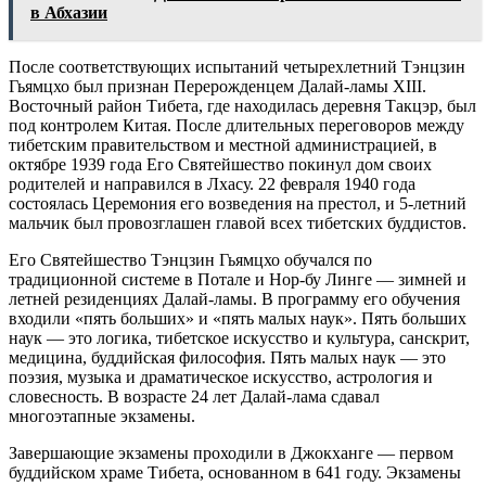
в Абхазии
После соответствующих испытаний четырехлетний Тэнцзин
Гьямцхо был признан Перерожденцем Далай-ламы XIII.
Восточный район Тибета, где находилась деревня Такцэр, был
под контролем Китая. После длительных переговоров между
тибетским правительством и местной администрацией, в
октябре 1939 года Его Святейшество покинул дом своих
родителей и направился в Лхасу. 22 февраля 1940 года
состоялась Церемония его возведения на престол, и 5-летний
мальчик был провозглашен главой всех тибетских буддистов.
Его Святейшество Тэнцзин Гьямцхо обучался по
традиционной системе в Потале и Нор-бу Линге — зимней и
летней резиденциях Далай-ламы. В программу его обучения
входили «пять больших» и «пять малых наук». Пять больших
наук — это логика, тибетское искусство и культура, санскрит,
медицина, буддийская философия. Пять малых наук — это
поэзия, музыка и драматическое искусство, астрология и
словесность. В возрасте 24 лет Далай-лама сдавал
многоэтапные экзамены.
Завершающие экзамены проходили в Джокханге — первом
буддийском храме Тибета, основанном в 641 году. Экзамены