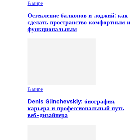
В мире
Остекление балконов и лоджий: как
сделать пространство комфортным и
функциональным
В мире
Denis Glinchevskiy: биография,
карьера и профессиональный путь
веб-дизайнера