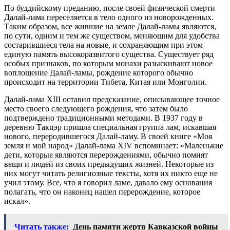
По буддийскому преданию, после своей физической смерти
Далай-лама переселяется в тело одного из новорожденных.
Таким образом, все жившие на земле Далай-ламы являются,
по сути, одним и тем же существом, меняющим для удобства
состарившиеся тела на новые, и сохраняющим при этом
единую память высокоразвитого существа. Существует ряд
особых признаков, по которым монахи разыскивают новое
воплощение Далай-ламы, рождение которого обычно
происходит на территории Тибета, Китая или Монголии.
Далай-лама XIII оставил предсказание, описывающее точное
место своего следующего рождения, что затем было
подтверждено традиционными методами. В 1937 году в
деревню Такцэр пришла специальная группа лам, искавшая
нового, переродившегося Далай-ламу. В своей книге «Моя
земля и мой народ» Далай-лама XIV вспоминает: «Маленькие
дети, которые являются перерождениями, обычно помнят
вещи и людей из своих предыдущих жизней. Некоторые из
них могут читать религиозные тексты, хотя их никто еще не
учил этому. Все, что я говорил ламе, давало ему основания
полагать, что он наконец нашел перерождение, которое
искал».
Читать также:
День памяти жертв Кавказской войны