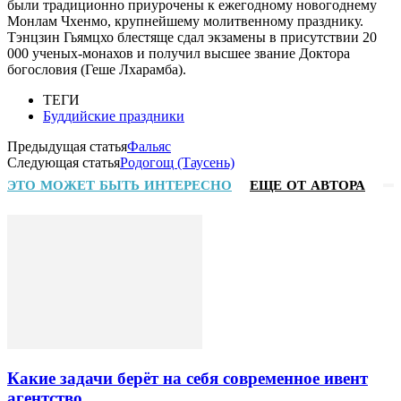
были традиционно приурочены к ежегодному новогоднему
Монлам Чхенмо, крупнейшему молитвенному празднику.
Тэнцзин Гьямцхо блестяще сдал экзамены в присутствии 20
000 ученых-монахов и получил высшее звание Доктора
богословия (Геше Лхарамба).
ТЕГИ
Буддийские праздники
Предыдущая статья
Фальяс
Следующая статья
Родогощ (Таусень)
ЭТО МОЖЕТ БЫТЬ ИНТЕРЕСНО
ЕЩЕ ОТ АВТОРА
Какие задачи берёт на себя современное ивент
агентство