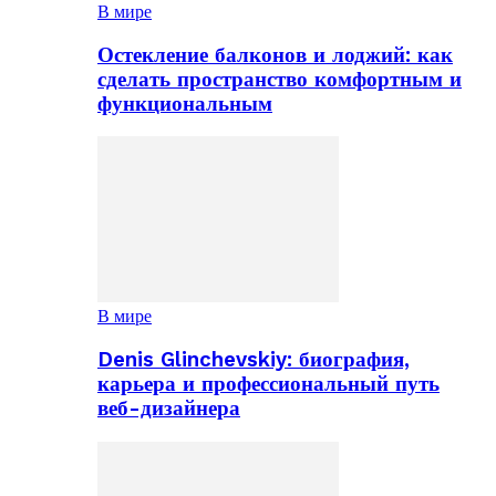
В мире
Остекление балконов и лоджий: как
сделать пространство комфортным и
функциональным
В мире
Denis Glinchevskiy: биография,
карьера и профессиональный путь
веб-дизайнера