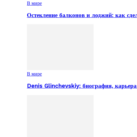
В мире
Остекление балконов и лоджий: как сд
В мире
Denis Glinchevskiy: биография, карьер