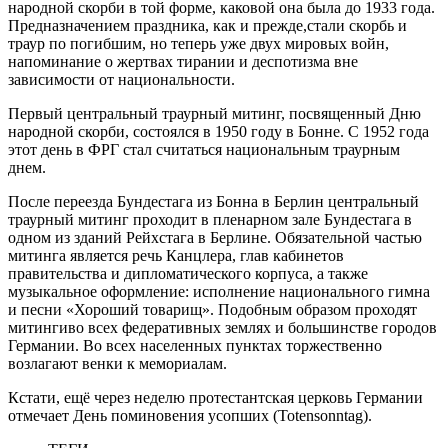
народной скорби в той форме, каковой она была до 1933 года.
Предназначением праздника, как и прежде,стали скорбь и
траур по погибшим, но теперь уже двух мировых войн,
напоминание о жертвах тирании и деспотизма вне
зависимости от национальности.
Первый центральный траурный митинг, посвященный Дню
народной скорби, состоялся в 1950 году в Бонне. С 1952 года
этот день в ФРГ стал считаться национальным траурным
днем.
После переезда Бундестага из Бонна в Берлин центральный
траурный митинг проходит в пленарном зале Бундестага в
одном из зданий Рейхстага в Берлине. Обязательной частью
митинга является речь Канцлера, глав кабинетов
правительства и дипломатического корпуса, а также
музыкальное оформление: исполнение национального гимна
и песни «Хороший товарищ». Подобным образом проходят
митингиво всех федеративных землях и большинстве городов
Германии. Во всех населенных пунктах торжественно
возлагают венки к мемориалам.
Кстати, ещё через неделю протестантская церковь Германии
отмечает День поминовения усопших (Totensonntag).