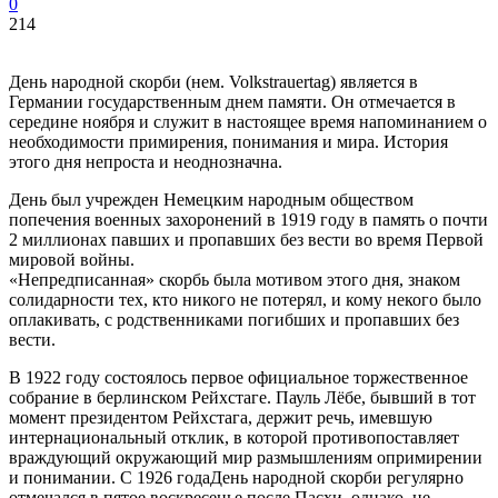
0
214
День народной скорби (нем. Volkstrauertag) является в
Германии государственным днем памяти. Он отмечается в
середине ноября и служит в настоящее время напоминанием о
необходимости примирения, понимания и мира. История
этого дня непроста и неоднозначна.
День был учрежден Немецким народным обществом
попечения военных захоронений в 1919 году в память о почти
2 миллионах павших и пропавших без вести во время Первой
мировой войны.
«Непредписанная» скорбь была мотивом этого дня, знаком
солидарности тех, кто никого не потерял, и кому некого было
оплакивать, с родственниками погибших и пропавших без
вести.
В 1922 году состоялось первое официальное торжественное
собрание в берлинском Рейхстаге. Пауль Лёбе, бывший в тот
момент президентом Рейхстага, держит речь, имевшую
интернациональный отклик, в которой противопоставляет
враждующий окружающий мир размышлениям опримирении
и понимании. С 1926 годаДень народной скорби регулярно
отмечался в пятое воскресенье после Пасхи, однако, не