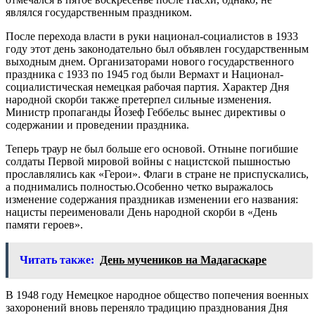
являлся государственным праздником.
После перехода власти в руки национал-социалистов в 1933
году этот день законодательно был объявлен государственным
выходным днем. Организаторами нового государственного
праздника с 1933 по 1945 год были Вермахт и Национал-
социалистическая немецкая рабочая партия. Характер Дня
народной скорби также претерпел сильные изменения.
Министр пропаганды Йозеф Геббельс вынес директивы о
содержании и проведении праздника.
Теперь траур не был больше его основой. Отныне погибшие
солдаты Первой мировой войны с нацистской пышностью
прославлялись как «Герои». Флаги в стране не приспускались,
а поднимались полностью.Особенно четко выражалось
изменение содержания праздникав изменении его названия:
нацисты переименовали День народной скорби в «День
памяти героев».
Читать также:
День мучеников на Мадагаскаре
В 1948 году Немецкое народное общество попечения военных
захоронений вновь переняло традицию празднования Дня