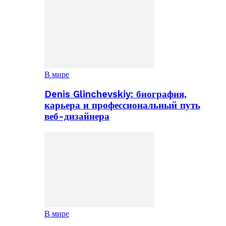
В мире
Denis Glinchevskiy: биография,
карьера и профессиональный путь
веб-дизайнера
В мире