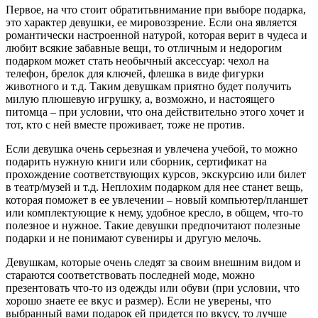
Первое, на что стоит обратитьвнимание при выборе подарка,
это характер девушки, ее мировоззрение. Если она является
романтически настроенной натурой, которая верит в чудеса и
любит всякие забавные вещи, то отличным и недорогим
подарком может стать необычный аксессуар: чехол на
телефон, брелок для ключей, флешка в виде фигурки
животного и т.д. Таким девушкам приятно будет получить
милую плюшевую игрушку, а, возможно, и настоящего
питомца – при условии, что она действительно этого хочет и
тот, кто с ней вместе проживает, тоже не против.
Если девушка очень серьезная и увлечена учебой, то можно
подарить нужную книги или сборник, сертификат на
прохождение соответствующих курсов, экскурсию или билет
в театр/музей и т.д. Неплохим подарком для нее станет вещь,
которая поможет в ее увлечении – новый компьютер/планшет
или комплектующие к нему, удобное кресло, в общем, что-то
полезное и нужное. Такие девушки предпочитают полезные
подарки и не понимают сувениры и другую мелочь.
Девушкам, которые очень следят за своим внешним видом и
стараются соответствовать последней моде, можно
презентовать что-то из одежды или обуви (при условии, что
хорошо знаете ее вкус и размер). Если не уверены, что
выбранный вами подарок ей придется по вкусу, то лучше