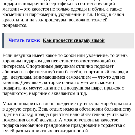
подарить подарочный сертификат в соответствующий
магазин – это касается не только одежды и обуви, а также
косметики и парфюмерии, украшений и т.д. Поход в салон
красоты или на spa-процедуры, возможно, тоже ей
понравится.
Читать также:
Как провести свадьбу зимой
Если девушка имеет какое-то хобби или увлечение, то очень
хорошим подарком для нее станет соответствующий ее
интересам. Спортивным девушкам отлично подойдет
абонемент в фитнес-клуб или бассейн, спортивный снаряд и
др., девушкам, занимающимся самоделием — что-то для их
занятия. Девушкам, которые о чем-то мечтают, можно
подарить их мечту: катание на воздушном шаре, прыжок с
парашютом, ныряние с аквалангом и т.д.
Можно подарить на день рождение путевку на море/горы или
в другую страну. Ведь отдых исмена обстановки большинству
идет на пользу, правда при этом надо обязательно учитывать
пожелания самой девушки.А можно устроитьв качестве
подарка необычное грандиозное празднование торжества с
кучей разных приятных неожиданностей.