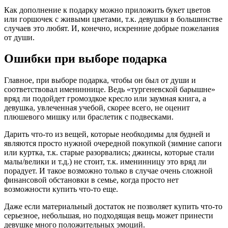
Как дополнение к подарку можно приложить букет цветов
или горшочек с живыми цветами, т.к. девушки в большинстве
случаев это любят. И, конечно, искренние добрые пожелания
от души.
Ошибки при выборе подарка
Главное, при выборе подарка, чтобы он был от души и
соответствовал имениннице. Ведь «тургеневской барышне»
вряд ли подойдет громоздкое кресло или заумная книга, а
девушка, увлеченная учебой, скорее всего, не оценит
плюшевого мишку или браслетик с подвесками.
Дарить что-то из вещей, которые необходимы для будней и
являются просто нужной очередной покупкой (зимние сапоги
или куртка, т.к. старые разорвались; джинсы, которые стали
малы/велики и т.д.) не стоит, т.к. именинницу это вряд ли
порадует. И такое возможно только в случае очень сложной
финансовой обстановки в семье, когда просто нет
возможности купить что-то еще.
Даже если материальный достаток не позволяет купить что-то
серьезное, небольшая, но подходящая вещь может принести
девушке много положительных эмоций.