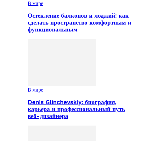
В мире
Остекление балконов и лоджий: как
сделать пространство комфортным и
функциональным
В мире
Denis Glinchevskiy: биография,
карьера и профессиональный путь
веб-дизайнера