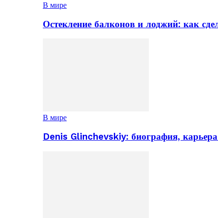
В мире
Остекление балконов и лоджий: как сд
В мире
Denis Glinchevskiy: биография, карьер