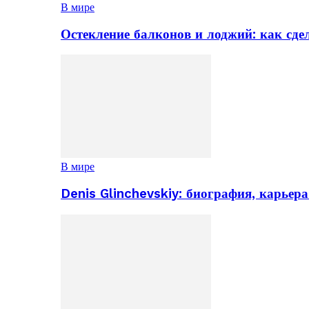
В мире
Остекление балконов и лоджий: как сд
В мире
Denis Glinchevskiy: биография, карьер