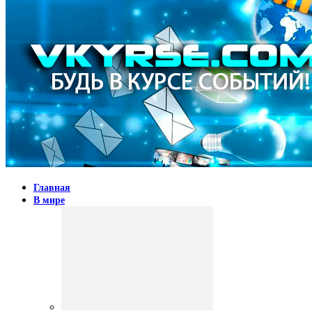
Главная
В мире