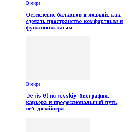
В мире
Остекление балконов и лоджий: как
сделать пространство комфортным и
функциональным
В мире
Denis Glinchevskiy: биография,
карьера и профессиональный путь
веб-дизайнера