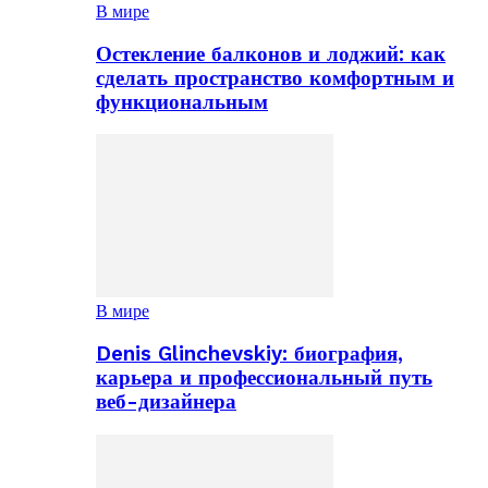
В мире
Остекление балконов и лоджий: как
сделать пространство комфортным и
функциональным
В мире
Denis Glinchevskiy: биография,
карьера и профессиональный путь
веб-дизайнера