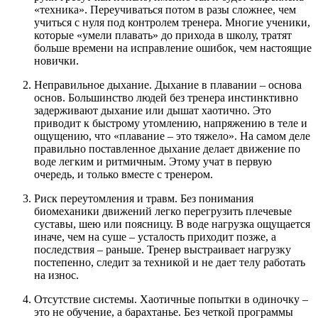
«техника». Переучиваться потом в разы сложнее, чем
учиться с нуля под контролем тренера. Многие ученики,
которые «умели плавать» до прихода в школу, тратят
больше времени на исправление ошибок, чем настоящие
новички.
Неправильное дыхание. Дыхание в плавании – основа
основ. Большинство людей без тренера инстинктивно
задерживают дыхание или дышат хаотично. Это
приводит к быстрому утомлению, напряжению в теле и
ощущению, что «плавание – это тяжело». На самом деле
правильно поставленное дыхание делает движение по
воде легким и ритмичным. Этому учат в первую
очередь, и только вместе с тренером.
Риск переутомления и травм. Без понимания
биомеханики движений легко перегрузить плечевые
суставы, шею или поясницу. В воде нагрузка ощущается
иначе, чем на суше – усталость приходит позже, а
последствия – раньше. Тренер выстраивает нагрузку
постепенно, следит за техникой и не дает телу работать
на износ.
Отсутствие системы. Хаотичные попытки в одиночку –
это не обучение, а барахтанье. Без четкой программы