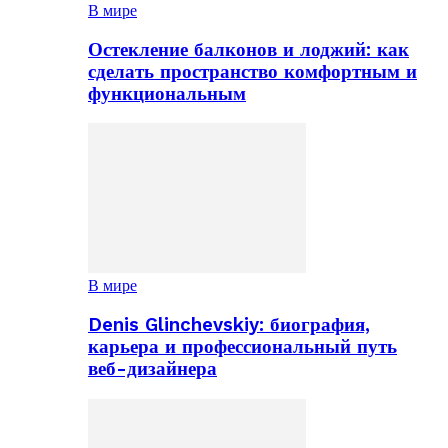
В мире
Остекление балконов и лоджий: как
сделать пространство комфортным и
функциональным
В мире
Denis Glinchevskiy: биография,
карьера и профессиональный путь
веб-дизайнера