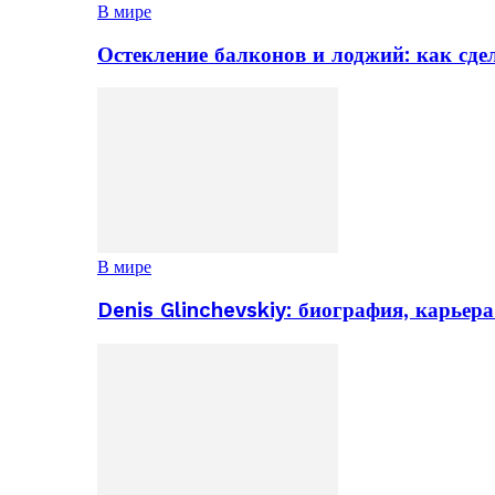
В мире
Остекление балконов и лоджий: как сд
В мире
Denis Glinchevskiy: биография, карьер