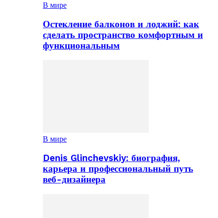
В мире
Остекление балконов и лоджий: как
сделать пространство комфортным и
функциональным
В мире
Denis Glinchevskiy: биография,
карьера и профессиональный путь
веб-дизайнера