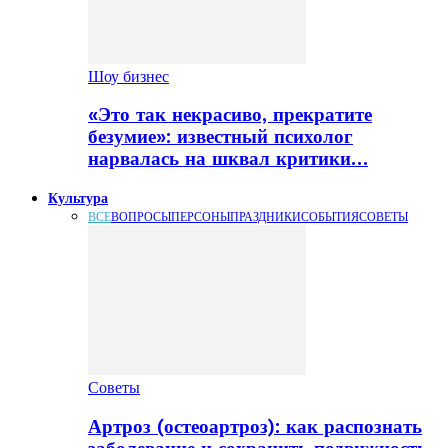
Шоу бизнес
«Это так некрасиво, прекратите
безумие»: известный психолог
нарвалась на шквал критики…
Культура
ВСЕ
ВОПРОСЫ
ПЕРСОНЫ
ПРАЗДНИКИ
СОБЫТИЯ
СОВЕТЫ
Советы
Артроз (остеоартроз): как распознать