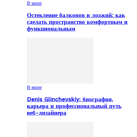
В мире
Остекление балконов и лоджий: как
сделать пространство комфортным и
функциональным
В мире
Denis Glinchevskiy: биография,
карьера и профессиональный путь
веб-дизайнера