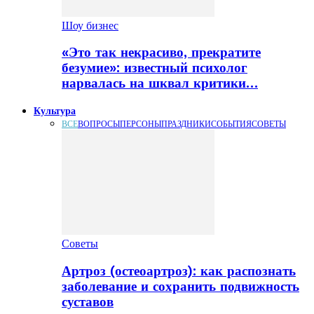
Шоу бизнес
«Это так некрасиво, прекратите
безумие»: известный психолог
нарвалась на шквал критики…
Культура
ВСЕ
ВОПРОСЫ
ПЕРСОНЫ
ПРАЗДНИКИ
СОБЫТИЯ
СОВЕТЫ
Советы
Артроз (остеоартроз): как распознать
заболевание и сохранить подвижность
суставов