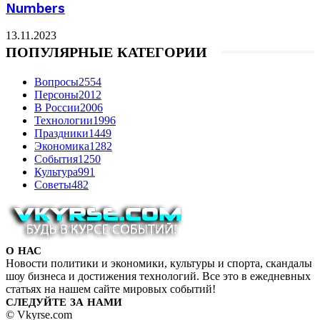
Numbers
13.11.2023
ПОПУЛЯРНЫЕ КАТЕГОРИИ
Вопросы
2554
Персоны
2012
В России
2006
Технологии
1996
Праздники
1449
Экономика
1282
События
1250
Культура
991
Советы
482
О НАС
Новости политики и экономики, культуры и спорта, скандалы
шоу бизнеса и достижения технологий. Все это в ежедневных
статьях на нашем сайте мировых событий!
СЛЕДУЙТЕ ЗА НАМИ
© Vkyrse.com