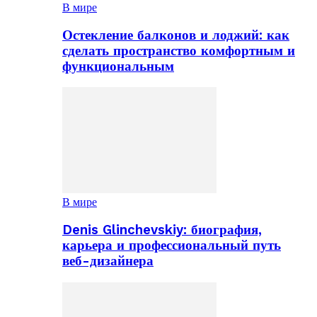
В мире
Остекление балконов и лоджий: как
сделать пространство комфортным и
функциональным
В мире
Denis Glinchevskiy: биография,
карьера и профессиональный путь
веб-дизайнера