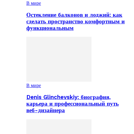
В мире
Остекление балконов и лоджий: как
сделать пространство комфортным и
функциональным
В мире
Denis Glinchevskiy: биография,
карьера и профессиональный путь
веб-дизайнера