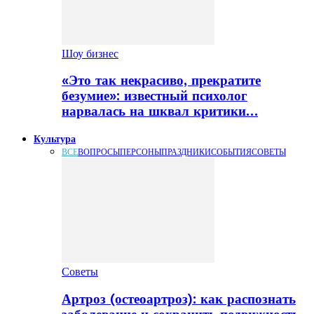
Шоу бизнес
«Это так некрасиво, прекратите
безумие»: известный психолог
нарвалась на шквал критики…
Культура
ВСЕ
ВОПРОСЫ
ПЕРСОНЫ
ПРАЗДНИКИ
СОБЫТИЯ
СОВЕТЫ
Советы
Артроз (остеоартроз): как распознать