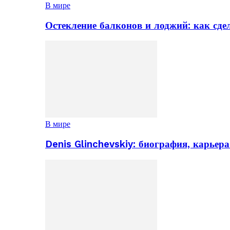
В мире
Остекление балконов и лоджий: как сд
В мире
Denis Glinchevskiy: биография, карьер