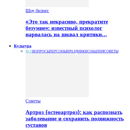
Шоу бизнес
«Это так некрасиво, прекратите
безумие»: известный психолог
нарвалась на шквал критики…
Культура
ВСЕ
ВОПРОСЫ
ПЕРСОНЫ
ПРАЗДНИКИ
СОБЫТИЯ
СОВЕТЫ
Советы
Артроз (остеоартроз): как распознать
заболевание и сохранить подвижность
суставов