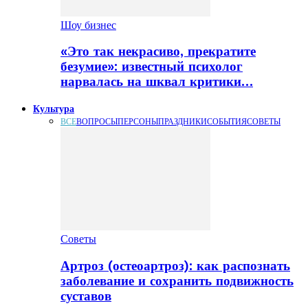
Шоу бизнес
«Это так некрасиво, прекратите
безумие»: известный психолог
нарвалась на шквал критики…
Культура
ВСЕ
ВОПРОСЫ
ПЕРСОНЫ
ПРАЗДНИКИ
СОБЫТИЯ
СОВЕТЫ
Советы
Артроз (остеоартроз): как распознать
заболевание и сохранить подвижность
суставов