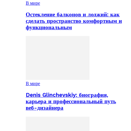
В мире
Остекление балконов и лоджий: как
сделать пространство комфортным и
функциональным
В мире
Denis Glinchevskiy: биография,
карьера и профессиональный путь
веб-дизайнера