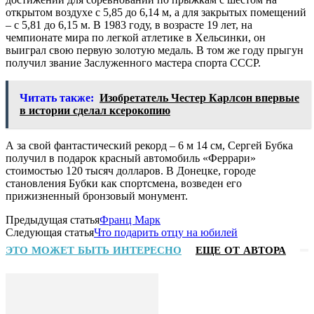
открытом воздухе с 5,85 до 6,14 м, а для закрытых помещений
– с 5,81 до 6,15 м. В 1983 году, в возрасте 19 лет, на
чемпионате мира по легкой атлетике в Хельсинки, он
выиграл свою первую золотую медаль. В том же году прыгун
получил звание Заслуженного мастера спорта СССР.
Читать также:
Изобретатель Честер Карлсон впервые
в истории сделал ксерокопию
А за свой фантастический рекорд – 6 м 14 см, Сергей Бубка
получил в подарок красный автомобиль «Феррари»
стоимостью 120 тысяч долларов. В Донецке, городе
становления Бубки как спортсмена, возведен его
прижизненный бронзовый монумент.
Предыдущая статья
Франц Марк
Следующая статья
Что подарить отцу на юбилей
ЭТО МОЖЕТ БЫТЬ ИНТЕРЕСНО
ЕЩЕ ОТ АВТОРА