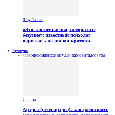
Шоу бизнес
«Это так некрасиво, прекратите
безумие»: известный психолог
нарвалась на шквал критики…
Культура
ВСЕ
ВОПРОСЫ
ПЕРСОНЫ
ПРАЗДНИКИ
СОБЫТИЯ
СОВЕТЫ
Советы
Артроз (остеоартроз): как распознать