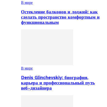
В мире
Остекление балконов и лоджий: как
сделать пространство комфортным и
функциональным
В мире
Denis Glinchevskiy: биография,
карьера и профессиональный путь
веб-дизайнера