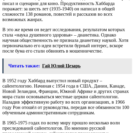
писал и сценарии для кино. Продуктивность Хаббарда
поражает: за шесть лет (1935-1940) он написал в общей
сложности 138 романов, повестей и рассказов во всех
возможных жанрах.
В это же время он ведет исследования, результатом которых
стала «наука душевного здоровья» – дианетика. Однако
научная общественность не признала дианетику наукой. Хотя
первоначально его идеи встретили бурный интерес, вскоре
после бума его стали обвинять в мошенничестве.
Читать также:
Гай Юлий Цезарь
В 1952 году Хаббард выпустил новый продукт –
сайентологию. Начиная с 1954 года в США, Дании, Канаде,
Новой Зеландии, Франции, Южной Африке и других странах
мира стали основываться местные церкви сайентологии.
Наладив эффективную работу во всех организациях, в 1966
году Рон отошёл от руководства, передав все обязанности 100
обученным административным сотрудникам.
В 1965-1975 годах по всему миру прошло несколько волн
преследований сайентологов. По мнению русской