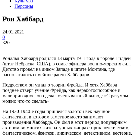
Культура
Персоны
Рон Хаббард
24.01.2021
0
320
Рональд Хаббард родился 13 марта 1911 года в городе Тилден
(штат Небраска, США), в семье офицера военно-морских сил.
Детство провёл на диком Западе в штате Монтана, где
располагалось семейное ранчо Хаббардов.
Подростком он узнал о теории Фрейда. И хотя Хаббард
позднее отверг учение Фрейда, как неработоспособное и
малопригодное, он сделал очень важный вывод: «С разумом
можно что-то сделать».
На 1930-1940-е годы пришелся золотой век научной
фантастики, в котором заметное место занимают
произведения Хаббарда. Он был в этот период популярным
автором во многих литературных жанрах: приключенческом,
фантастическом, фэнтези, лирическом, детективном, вестерне,