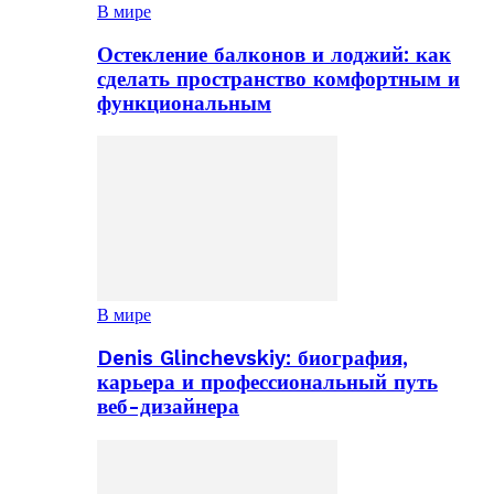
В мире
Остекление балконов и лоджий: как
сделать пространство комфортным и
функциональным
В мире
Denis Glinchevskiy: биография,
карьера и профессиональный путь
веб-дизайнера