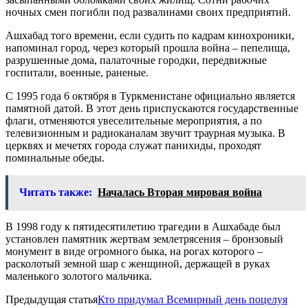
ночных смен погибли под развалинами своих предприятий.
Ашхабад того времени, если судить по кадрам кинохроники,
напоминал город, через который прошла война – пепелища,
разрушенные дома, палаточные городки, передвижные
госпитали, военные, раненые.
С 1995 года 6 октября в Туркменистане официально является
памятной датой. В этот день приспускаются государственные
флаги, отменяются увеселительные мероприятия, а по
телевизионным и радиоканалам звучит траурная музыка. В
церквях и мечетях города служат панихиды, проходят
поминальные обеды.
Читать также:
Началась Вторая мировая война
В 1998 году к пятидесятилетию трагедии в Ашхабаде был
установлен памятник жертвам землетрясения – бронзовый
монумент в виде огромного быка, на рогах которого –
расколотый земной шар с женщиной, держащей в руках
маленького золотого мальчика.
Предыдущая статья
Кто придумал Всемирный день поцелуя