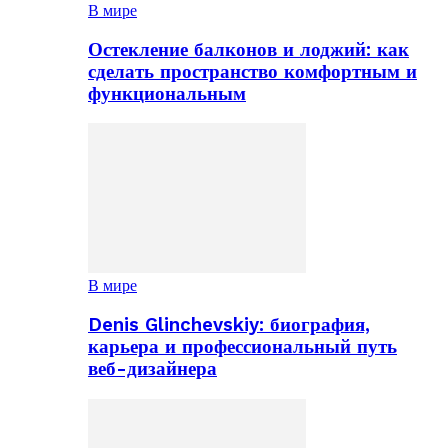
В мире
Остекление балконов и лоджий: как
сделать пространство комфортным и
функциональным
В мире
Denis Glinchevskiy: биография,
карьера и профессиональный путь
веб-дизайнера