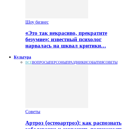
Шоу бизнес
«Это так некрасиво, прекратите
безумие»: известный психолог
нарвалась на шквал критики…
Культура
ВСЕ
ВОПРОСЫ
ПЕРСОНЫ
ПРАЗДНИКИ
СОБЫТИЯ
СОВЕТЫ
Советы
Артроз (остеоартроз): как распознать