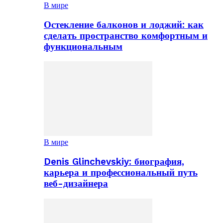
В мире
Остекление балконов и лоджий: как
сделать пространство комфортным и
функциональным
В мире
Denis Glinchevskiy: биография,
карьера и профессиональный путь
веб-дизайнера