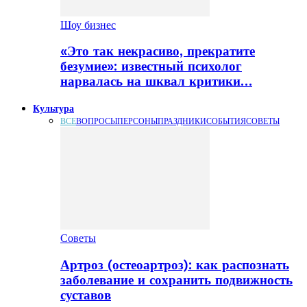
Шоу бизнес
«Это так некрасиво, прекратите
безумие»: известный психолог
нарвалась на шквал критики…
Культура
ВСЕ
ВОПРОСЫ
ПЕРСОНЫ
ПРАЗДНИКИ
СОБЫТИЯ
СОВЕТЫ
Советы
Артроз (остеоартроз): как распознать
заболевание и сохранить подвижность
суставов