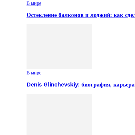
В мире
Остекление балконов и лоджий: как сд
В мире
Denis Glinchevskiy: биография, карьер