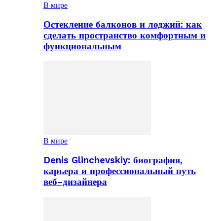
В мире
Остекление балконов и лоджий: как
сделать пространство комфортным и
функциональным
В мире
Denis Glinchevskiy: биография,
карьера и профессиональный путь
веб-дизайнера