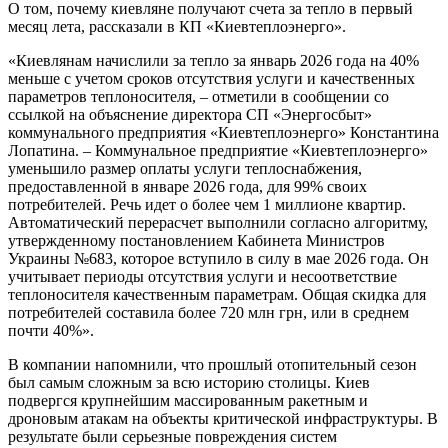
О том, почему киевляне получают счета за тепло в первый
месяц лета, рассказали в КП «Киевтеплоэнерго».
«Киевлянам начислили за тепло за январь 2026 года на 40%
меньше с учетом сроков отсутствия услуги и качественных
параметров теплоносителя, – отметили в сообщении со
ссылкой на объяснение директора СП «Энергосбыт»
коммунального предприятия «Киевтеплоэнерго» Константина
Лопатина. – Коммунальное предприятие «Киевтеплоэнерго»
уменьшило размер оплаты услуги теплоснабжения,
предоставленной в январе 2026 года, для 99% своих
потребителей. Речь идет о более чем 1 миллионе квартир.
Автоматический перерасчет выполнили согласно алгоритму,
утвержденному постановлением Кабинета Министров
Украины №683, которое вступило в силу в мае 2026 года. Он
учитывает периоды отсутствия услуги и несоответствие
теплоносителя качественным параметрам. Общая скидка для
потребителей составила более 720 млн грн, или в среднем
почти 40%».
В компании напомнили, что прошлый отопительный сезон
был самым сложным за всю историю столицы. Киев
подвергся крупнейшим массированным ракетным и
дроновым атакам на объекты критической инфраструктуры. В
результате были серьезные повреждения систем