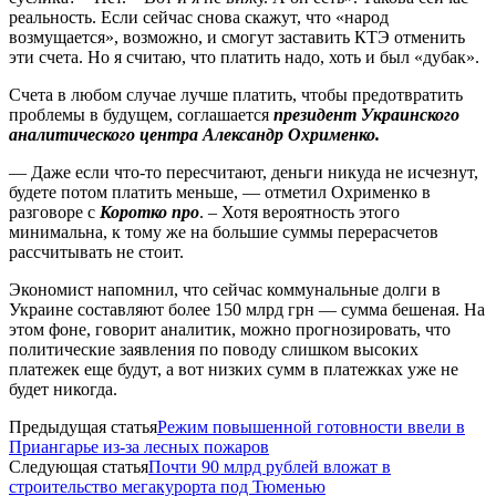
реальность. Если сейчас снова скажут, что «народ
возмущается», возможно, и смогут заставить КТЭ отменить
эти счета. Но я считаю, что платить надо, хоть и был «дубак».
Счета в любом случае лучше платить, чтобы предотвратить
проблемы в будущем, соглашается
президент Украинского
аналитического центра Александр Охрименко.
— Даже если что-то пересчитают, деньги никуда не исчезнут,
будете потом платить меньше, — отметил Охрименко в
разговоре с
Коротко про
. – Хотя вероятность этого
минимальна, к тому же на большие суммы перерасчетов
рассчитывать не стоит.
Экономист напомнил, что сейчас коммунальные долги в
Украине составляют более 150 млрд грн — сумма бешеная. На
этом фоне, говорит аналитик, можно прогнозировать, что
политические заявления по поводу слишком высоких
платежек еще будут, а вот низких сумм в платежках уже не
будет никогда.
Предыдущая статья
Режим повышенной готовности ввели в
Приангарье из-за лесных пожаров
Следующая статья
Почти 90 млрд рублей вложат в
строительство мегакурорта под Тюменью