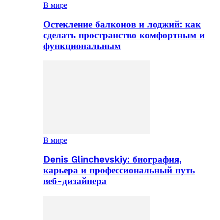
В мире
Остекление балконов и лоджий: как
сделать пространство комфортным и
функциональным
В мире
Denis Glinchevskiy: биография,
карьера и профессиональный путь
веб-дизайнера