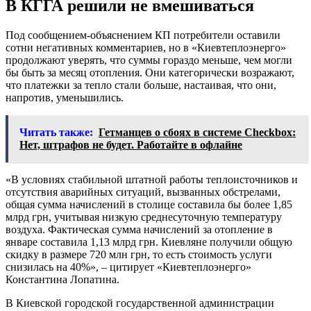
В КГГА решили не вмешиваться
Под сообщением-объяснением КП потребители оставили
сотни негативных комментариев, но в «Киевтеплоэнерго»
продолжают уверять, что суммы гораздо меньше, чем могли
бы быть за месяц отопления. Они категорически возражают,
что платежки за тепло стали больше, настаивая, что они,
напротив, уменьшились.
Читать также:
Гетманцев о сбоях в системе Checkbox:
Нет, штрафов не будет. Работайте в офлайне
«В условиях стабильной штатной работы теплоисточников и
отсутствия аварийных ситуаций, вызванных обстрелами,
общая сумма начислений в столице составила бы более 1,85
млрд грн, учитывая низкую среднесуточную температуру
воздуха. Фактическая сумма начислений за отопление в
январе составила 1,13 млрд грн. Киевляне получили общую
скидку в размере 720 млн грн, то есть стоимость услуги
снизилась на 40%», – цитирует «Киевтеплоэнерго»
Константина Лопатина.
В Киевской городской государственной администрации