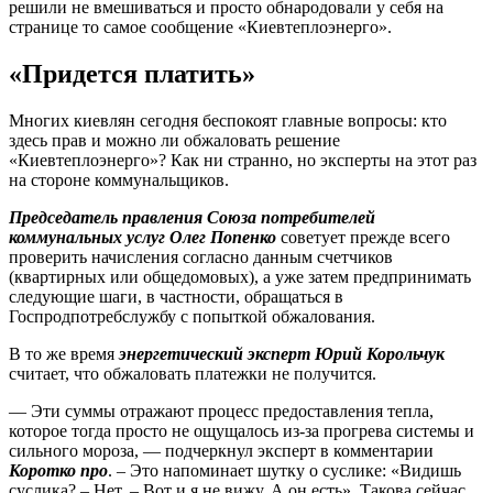
решили не вмешиваться и просто обнародовали у себя на
странице то самое сообщение «Киевтеплоэнерго».
«Придется платить»
Многих киевлян сегодня беспокоят главные вопросы: кто
здесь прав и можно ли обжаловать решение
«Киевтеплоэнерго»? Как ни странно, но эксперты на этот раз
на стороне коммунальщиков.
Председатель правления Союза потребителей
коммунальных услуг Олег Попенко
советует прежде всего
проверить начисления согласно данным счетчиков
(квартирных или общедомовых), а уже затем предпринимать
следующие шаги, в частности, обращаться в
Госпродпотребслужбу с попыткой обжалования.
В то же время
энергетический эксперт Юрий Корольчук
считает, что обжаловать платежки не получится.
— Эти суммы отражают процесс предоставления тепла,
которое тогда просто не ощущалось из-за прогрева системы и
сильного мороза, — подчеркнул эксперт в комментарии
Коротко про
. – Это напоминает шутку о суслике: «Видишь
суслика? – Нет. – Вот и я не вижу. А он есть». Такова сейчас