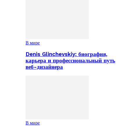
В мире
Denis Glinchevskiy: биография,
карьера и профессиональный путь
веб-дизайнера
В мире