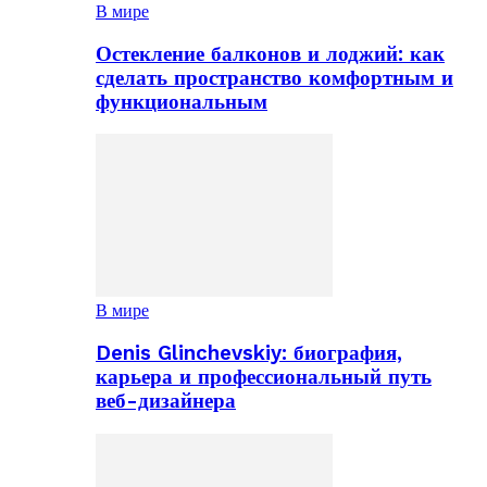
В мире
Остекление балконов и лоджий: как
сделать пространство комфортным и
функциональным
В мире
Denis Glinchevskiy: биография,
карьера и профессиональный путь
веб-дизайнера