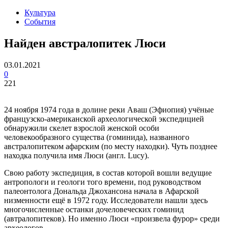
Культура
События
Найден австралопитек Люси
03.01.2021
0
221
24 ноября 1974 года в долине реки Аваш (Эфиопия) учёные
французско-американской археологической экспедицией
обнаружили скелет взрослой женской особи
человекообразного существа (гоминида), названного
австралопитеком афарским (по месту находки). Чуть позднее
находка получила имя Люси (англ. Lucy).
Свою работу экспедиция, в состав которой вошли ведущие
антропологи и геологи того времени, под руководством
палеонтолога Дональда Джохансона начала в Афарской
низменности ещё в 1972 году. Исследователи нашли здесь
многочисленные останки дочеловеческих гоминид
(автралопитеков). Но именно Люси «произвела фурор» среди
археологов.