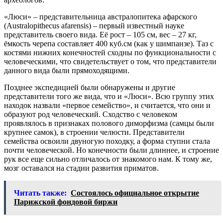
«Люси» – представительница австралопитека афарского
(Australopithecus afarensis) – первый известный науке
представитель своего вида. Её рост – 105 см, вес – 27 кг,
ёмкость черепа составляет 400 куб.см (как у шимпанзе). Таз с
костями нижних конечностей сходны по функциональности с
человеческими, что свидетельствует о том, что представители
данного вида были прямоходящими.
Позднее экспедицией были обнаружены и другие
представители того же вида, что и «Люси». Всю группу этих
находок назвали «первое семейство», и считается, что они и
образуют род человеческий. Сходство с человеком
проявлялось в признаках полового диморфизма (самцы были
крупнее самок), в строении челюсти. Представители
семейства освоили двуногую походку, а форма ступни стала
почти человеческой. Но конечности были длиннее, и строение
рук все еще сильно отличалось от знакомого нам. К тому же,
мозг оставался на стадии развития приматов.
Читать также:
Состоялось официальное открытие
Парижской фондовой биржи