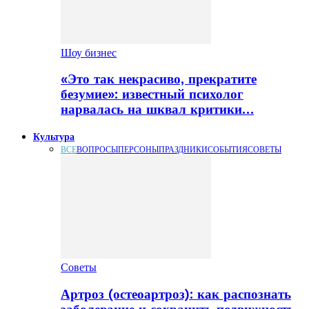
Шоу бизнес
«Это так некрасиво, прекратите
безумие»: известный психолог
нарвалась на шквал критики…
Культура
ВСЕ
ВОПРОСЫ
ПЕРСОНЫ
ПРАЗДНИКИ
СОБЫТИЯ
СОВЕТЫ
Советы
Артроз (остеоартроз): как распознать