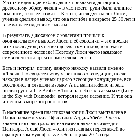
У этих индивидов наблюдались признаки адаптации к
древесному образу жизни – в частности, руки были длиннее,
чем ноги, и более развиты. Кстати, исследуя скелет Люси,
учёные сделали вывод, что она погибла в возрасте 25-30 лет и
в результате падения с высоты.
В результате, Джохансон с коллегами пришли к
окончательному выводу: Люси и её сородичи – это предки
всех последующих ветвей дерева гоминидов, включая и
современного человека! Поэтому Люси часто называют
символической праматерью человечества.
Есть и история, почему данную находку назвали именно
«Люси». По свидетельству участников экспедиции, после
находки в лагере учёных царило всеобщее возбуждение, все
веселились и слушали музыку. А на магнитофоне играла
песня группы The Beatles «Люси на небесах в алмазах» (Lucy
in the Sky with Diamonds), которая и дала название. И так она
известна в мире антропологов.
В настоящее время пластиковая копия Люси выставлена в
Национальном музее Эфиопии в Аддис-Абебе. В честь
знаменитого австралопитека назван алмаз в созвездии
Центавра. А ещё Люси – один из главных персонажей во
французском мультфильме «Эволюция» 2015 года.