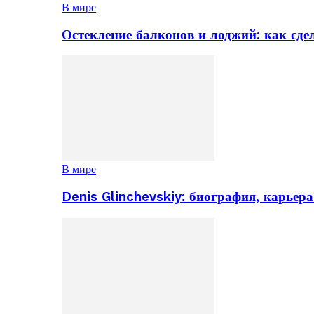
В мире
Остекление балконов и лоджий: как сд
В мире
Denis Glinchevskiy: биография, карьер