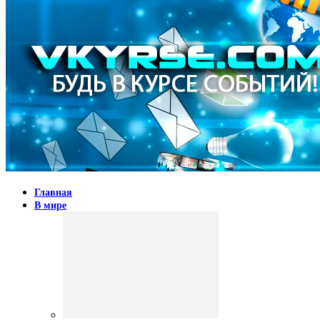
Главная
В мире