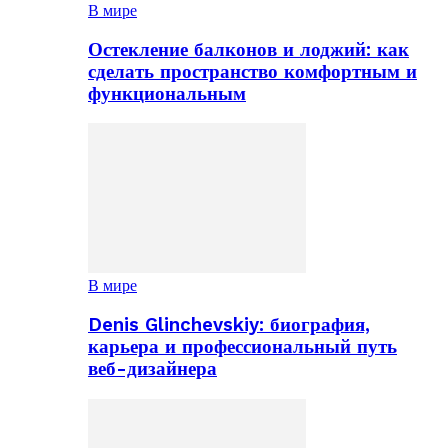
В мире
Остекление балконов и лоджий: как
сделать пространство комфортным и
функциональным
В мире
Denis Glinchevskiy: биография,
карьера и профессиональный путь
веб-дизайнера