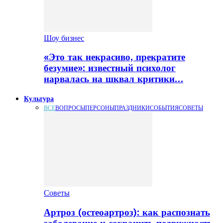
Шоу бизнес
«Это так некрасиво, прекратите
безумие»: известный психолог
нарвалась на шквал критики…
Культура
ВСЕ
ВОПРОСЫ
ПЕРСОНЫ
ПРАЗДНИКИ
СОБЫТИЯ
СОВЕТЫ
Советы
Артроз (остеоартроз): как распознать