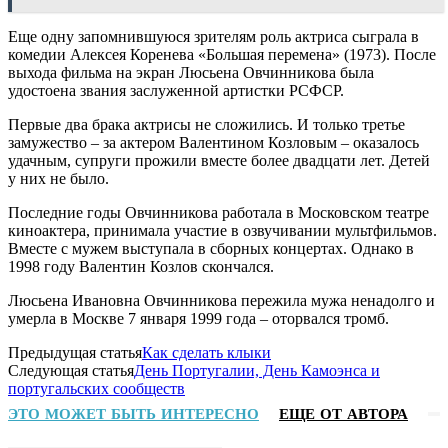
Еще одну запомнившуюся зрителям роль актриса сыграла в
комедии Алексея Коренева «Большая перемена» (1973). После
выхода фильма на экран Люсьена Овчинникова была
удостоена звания заслуженной артистки РСФСР.
Первые два брака актрисы не сложились. И только третье
замужество – за актером Валентином Козловым – оказалось
удачным, супруги прожили вместе более двадцати лет. Детей
у них не было.
Последние годы Овчинникова работала в Московском театре
киноактера, принимала участие в озвучивании мультфильмов.
Вместе с мужем выступала в сборных концертах. Однако в
1998 году Валентин Козлов скончался.
Люсьена Ивановна Овчинникова пережила мужа ненадолго и
умерла в Москве 7 января 1999 года – оторвался тромб.
Предыдущая статья
Как сделать клыки
Следующая статья
День Португалии, День Камоэнса и
португальских сообществ
ЭТО МОЖЕТ БЫТЬ ИНТЕРЕСНО
ЕЩЕ ОТ АВТОРА