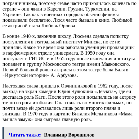
пограничником, поэтому семье часто приходилось кочевать по
стране – они жили в Карелии, Грузии, Туркмении, на
Украине. Так как в военных городках обычно фильмы
показывали бесплатно, Люся часто бывала в кино. Любимой
ее актрисой стала Любовь Орлова.
В конце 1940-х, закончив школу, Люсьена сделала попытку
поступления в театральный институт Минска, но ее не
приняли. Какое-то время она работала ученицей продавщицы
в парфюмерном отделе универмага. В 1950 году она
поступает в ГИТИС и в 1955 году после окончания института
попадает в труппу Московского театра имени Маяковского.
Первой большой ролью актрисы в этом театре была Валя в
«Иркутской истории» А. Арбузова.
Настоящая слава пришла к Овчинниковой в 1962 году, после
выхода на экран комедии Юрия Чулюкина «Девчата», где ей
досталась роль Кати. После этого роли посыпались на актрису
точно из рога изобилия. Она снялась во многих фильмах, но
почти везде ей доставались лишь роли второго плана и
эпизоды. В 1970 году в картине Виталия Мельникова «Мама
вышла замуж» она сыграла главную роль.
Читать также:
Владимир Ворошилов