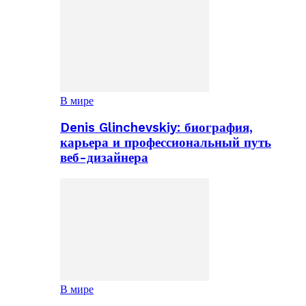
В мире
Denis Glinchevskiy: биография,
карьера и профессиональный путь
веб-дизайнера
В мире