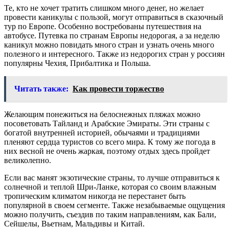
Те, кто не хочет тратить слишком много денег, но желает
провести каникулы с пользой, могут отправиться в сказочный
тур по Европе. Особенно востребованы путешествия на
автобусе. Путевка по странам Европы недорогая, а за неделю
каникул можно повидать много стран и узнать очень много
полезного и интересного. Также из недорогих стран у россиян
популярны Чехия, Прибалтика и Польша.
Читать также:
Как провести торжество
Желающим понежиться на белоснежных пляжах можно
посоветовать Тайланд и Арабские Эмираты. Эти страны с
богатой внутренней историей, обычаями и традициями
пленяют сердца туристов со всего мира. К тому же погода в
них весной не очень жаркая, поэтому отдых здесь пройдет
великолепно.
Если вас манят экзотические страны, то лучше отправиться к
солнечной и теплой Шри-Ланке, которая со своим влажным
тропическим климатом никогда не перестанет быть
популярной в своем сегменте. Также незабываемые ощущения
можно получить, съездив по таким направлениям, как Бали,
Сейшелы, Вьетнам, Мальдивы и Китай.