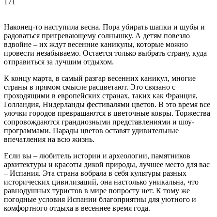
171
Наконец-то наступила весна. Пора убирать шапки и шубы и
радоваться пригревающему солнышку. А детям повезло
вдвойне – их ждут весенние каникулы, которые можно
провести незабываемо. Остается только выбрать страну, куда
отправиться за лучшим отдыхом.
К концу марта, в самый разгар весенних каникул, многие
страны в прямом смысле расцветают. Это связано с
проходящими в европейских странах, таких как Франция,
Голландия, Нидерланды фестивалями цветов. В это время все
улочки городов превращаются в цветочные ковры. Торжества
сопровождаются грандиозными представлениями и шоу-
программами. Парады цветов оставят удивительные
впечатления на всю жизнь.
Если вы – любитель истории и археологии, памятников
архитектуры и красоты дикой природы, лучшее место для вас
– Испания. Эта страна вобрала в себя культуры разных
исторических цивилизаций, она настолько уникальна, что
равнодушных туристов в мире попросту нет. К тому же
погодные условия Испании благоприятны для уютного и
комфортного отдыха в весеннее время года.