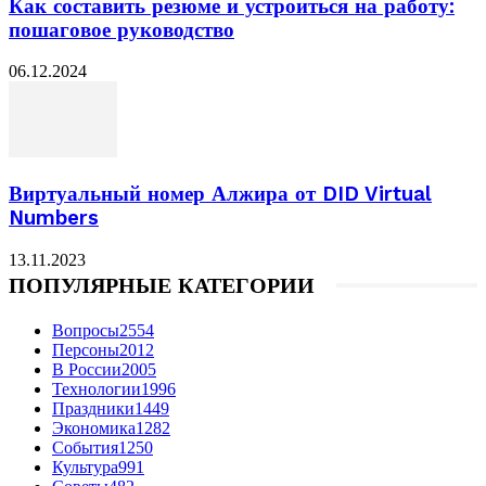
Как составить резюме и устроиться на работу:
пошаговое руководство
06.12.2024
Виртуальный номер Алжира от DID Virtual
Numbers
13.11.2023
ПОПУЛЯРНЫЕ КАТЕГОРИИ
Вопросы
2554
Персоны
2012
В России
2005
Технологии
1996
Праздники
1449
Экономика
1282
События
1250
Культура
991