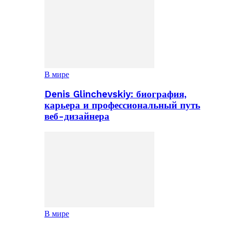
В мире
Denis Glinchevskiy: биография,
карьера и профессиональный путь
веб-дизайнера
В мире