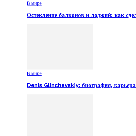
В мире
Остекление балконов и лоджий: как сд
В мире
Denis Glinchevskiy: биография, карьер