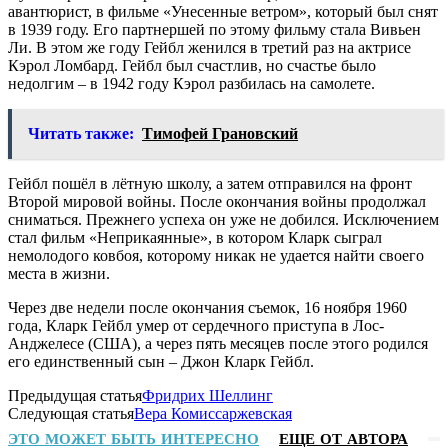
авантюрист, в фильме «Унесенные ветром», который был снят
в 1939 году. Его партнершей по этому фильму стала Вивьен
Ли. В этом же году Гейбл женился в третий раз на актрисе
Кэрол Ломбард. Гейбл был счастлив, но счастье было
недолгим – в 1942 году Кэрол разбилась на самолете.
Читать также:
Тимофей Грановский
Гейбл пошёл в лётную школу, а затем отправился на фронт
Второй мировой войны. После окончания войны продолжал
сниматься. Прежнего успеха он уже не добился. Исключением
стал фильм «Неприкаянные», в котором Кларк сыграл
немолодого ковбоя, которому никак не удается найти своего
места в жизни.
Через две недели после окончания съемок, 16 ноября 1960
года, Кларк Гейбл умер от сердечного приступа в Лос-
Анджелесе (США), а через пять месяцев после этого родился
его единственный сын – Джон Кларк Гейбл.
Предыдущая статья
Фридрих Шеллинг
Следующая статья
Вера Комиссаржевская
ЭТО МОЖЕТ БЫТЬ ИНТЕРЕСНО
ЕЩЕ ОТ АВТОРА