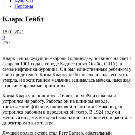
Культура
Персоны
Кларк Гейбл
15.01.2021
0
270
Кларк Гейбл, будущий «король Голливуда», появился на свет 1
февраля 1901 года в городе Кадисе (штат Огайо, США), в
семье нефтяника-буровика. Он был единственным ребёнком у
своих родителей. Когда Кларку не было еще и года, его мать
умерла, и воспитанием мальчика занималась мачеха, имевшая
строгие моральные принципы.
Когда Кларку исполнилось 16 лет, он ушёл из школы и
устроился на работу. Работал он на шинном заводе,
трикотажной фабрике, оливковой плантации. Наконец, он
устроился рабочим в передвижной театр. В 1924 году он
женился на даме, которая была намного старше его и работала
директором этого театра.
Лучшей ролью актера стал Ретт Батлер, обаятельный