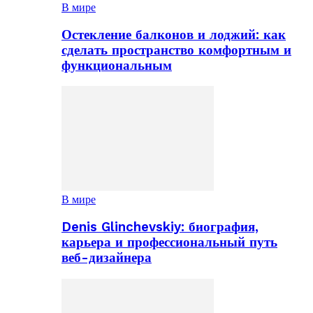
В мире
Остекление балконов и лоджий: как
сделать пространство комфортным и
функциональным
В мире
Denis Glinchevskiy: биография,
карьера и профессиональный путь
веб-дизайнера