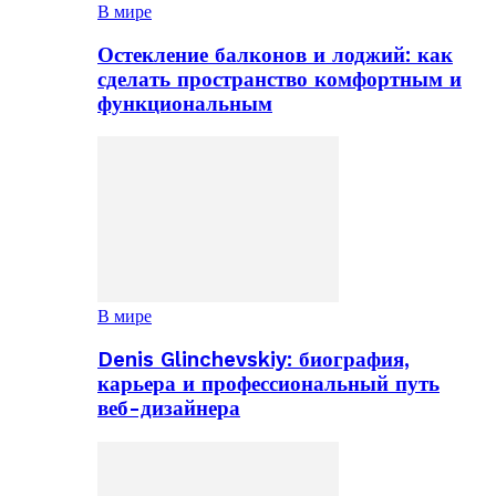
В мире
Остекление балконов и лоджий: как
сделать пространство комфортным и
функциональным
В мире
Denis Glinchevskiy: биография,
карьера и профессиональный путь
веб-дизайнера