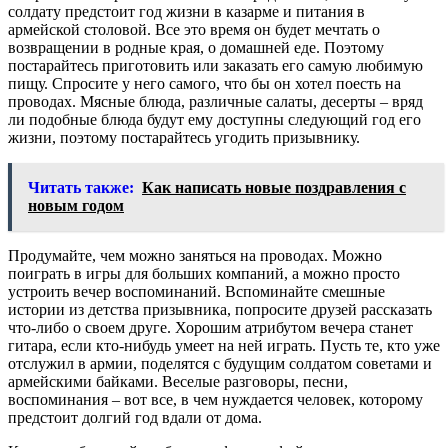
солдату предстоит год жизни в казарме и питания в
армейской столовой. Все это время он будет мечтать о
возвращении в родные края, о домашней еде. Поэтому
постарайтесь приготовить или заказать его самую любимую
пищу. Спросите у него самого, что бы он хотел поесть на
проводах. Мясные блюда, различные салаты, десерты – вряд
ли подобные блюда будут ему доступны следующий год его
жизни, поэтому постарайтесь угодить призывнику.
Читать также:
Как написать новые поздравления с
новым годом
Продумайте, чем можно заняться на проводах. Можно
поиграть в игры для больших компаний, а можно просто
устроить вечер воспоминаний. Вспоминайте смешные
истории из детства призывника, попросите друзей рассказать
что-либо о своем друге. Хорошим атрибутом вечера станет
гитара, если кто-нибудь умеет на ней играть. Пусть те, кто уже
отслужил в армии, поделятся с будущим солдатом советами и
армейскими байками. Веселые разговоры, песни,
воспоминания – вот все, в чем нуждается человек, которому
предстоит долгий год вдали от дома.