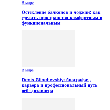
В мире
Остекление балконов и лоджий: как
сделать пространство комфортным и
функциональным
В мире
Denis Glinchevskiy: биография,
карьера и профессиональный путь
веб-дизайнера