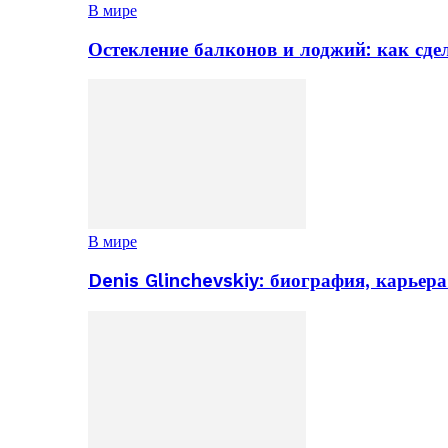
В мире
Остекление балконов и лоджий: как сд
В мире
Denis Glinchevskiy: биография, карьер