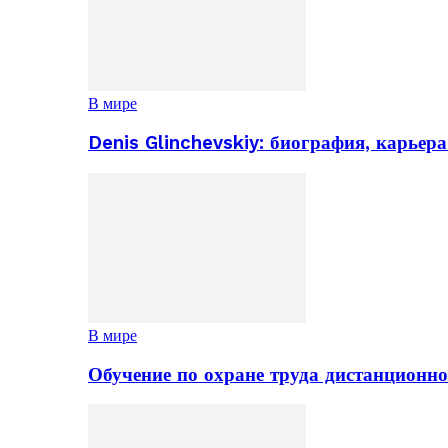
В мире
Denis Glinchevskiy: биография, карьер
В мире
Обучение по охране труда дистанционно