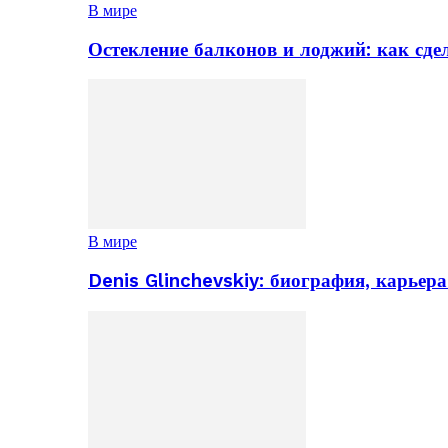
В мире
Остекление балконов и лоджий: как сд
В мире
Denis Glinchevskiy: биография, карьер